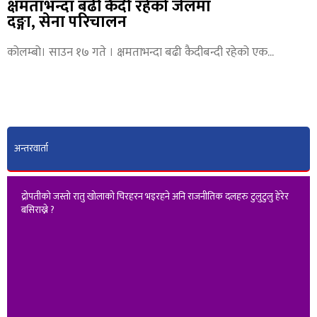
क्षमताभन्दा बढी कैदी रहेको जेलमा
दङ्गा, सेना परिचालन
कोलम्बो। साउन १७ गते । क्षमताभन्दा बढी कैदीबन्दी रहेको एक
अन्तरवार्ता
द्रोपतीको जस्तो रातु खोलाको चिरहरन भइरहने अनि राजनीतिक दलहरु टुलुटुलु हेरेर
बसिराख्ने ?