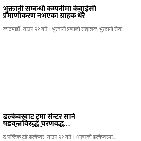
भुक्तानी सम्बन्धी कम्पनीमा केवाईसी
प्रमाणीकरण नभएका ग्राहक धेरै
काठमाडौं, साउन २१ गते । भुक्तानी प्रणाली सञ्चालक, भुक्तानी सेवा
ढल्केवरबाट ट्रमा सेन्टर सार्ने
षडयन्त्रविरुद्ध चरणबद्ध
आन्दोलनको घोषणा
द पब्लिक टुडे ढल्केवर, साउन २१ गते । धनुषाको ढल्केवरमा