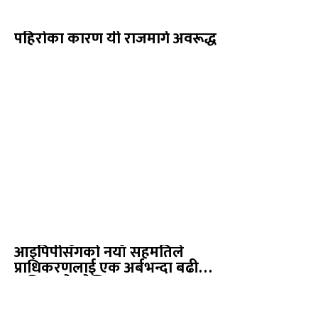
पहिरोका कारण यी राजमार्ग अवरूद्ध
आइपिपीसँगको नयाँ सहमतिले
प्राधिकरणलाई एक अर्बभन्दा बढी
दायित्वको जोखिम