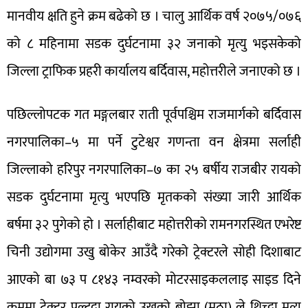
मानवीय क्षति हुने क्रम बढेको छ । चालु आर्थिक वर्ष २०७५/०७६
को ८ महिनामा सडक दुर्घटनामा ३२ जनाको मृत्यु भइसकेको
जिल्ला ट्राफिक प्रहरी कार्यालय बर्दिवास, महोत्तरीले जनाएको छ ।
पछिल्लोपटक गत मङ्गलबार राती पूर्वपश्चिम राजमार्गको बर्दिवास
नगरपालिका–५ मा पर्ने टुटेश्वर गणन्ता वन क्षेत्रमा सर्लाही
जिल्लाको हरिपुर नगरपालिका–७ का २५ बर्षीय राजबीर रायको
सडक दुर्घटनामा मृत्यु भएपछि मृतकको संख्या जारी आर्थिक
बर्षमा ३२ पुगेको हो । सर्लाहीबाट महोत्तरीको रामनगरस्थित एभरेष्ट
चिनी उद्योगमा उखु बोकेर आउँदै गरेको ट्रेक्टरले सोही दिशाबाट
आएको बा ७३ प ८१४३ नम्वरको मोटरसाइकललाइ साइड दिने
क्रममा ट्रेक्टर पल्टदा रायको उखुको बोझा (मुठा) ले थिच्दा मृत्यु