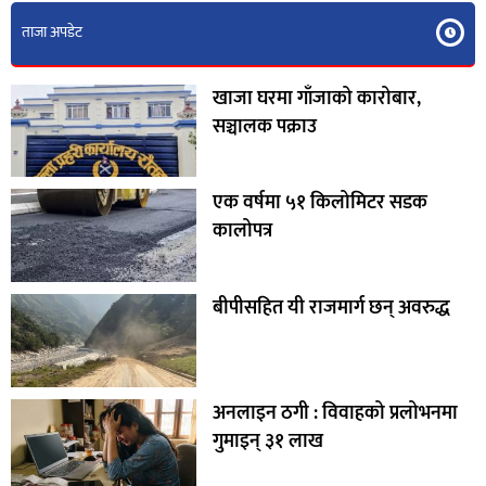
ताजा अपडेट
खाजा घरमा गाँजाको कारोबार,
सञ्चालक पक्राउ
एक वर्षमा ५१ किलोमिटर सडक
कालोपत्र
बीपीसहित यी राजमार्ग छन् अवरुद्ध
अनलाइन ठगी : विवाहको प्रलोभनमा
गुमाइन् ३१ लाख