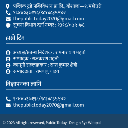
k
पब्लिक टुडे पब्लिकेशन प्रा.लि., गौशाला—१, महोत्तरी
९८४४०३७१९८/९८१४८३५५४२
thepublictoday2070@gmail.com
सुचना विभाग दर्ता नम्वर : १३९८/०७५-७६
हाम्रो टिम
अध्यक्ष/प्रबन्ध निर्देशक : रामनारायण महतो
सम्पादक : राजकरण महतो
कानूनी सल्लाहकार : सन्त कुमार क्षेत्री
सम्वाददाता : रामबाबु यादव
विज्ञापनका लागि
९८४४०३७१९८/९८१४८३५५४२
thepublictoday2070@gmail.com
© 2023 All right reserved, Public Today | Design By :
Webpal