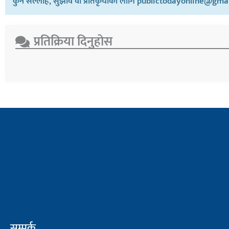
कुनै सल्लाह, सुझाव वा प्रतिकृयाको लागि publictodayonline@gmail
प्रतिक्रिया दिनुहोस​
सम्पर्क