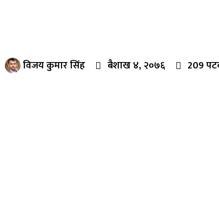
विजय कुमार सिंह
बैशाख ४, २०७६
209 पट