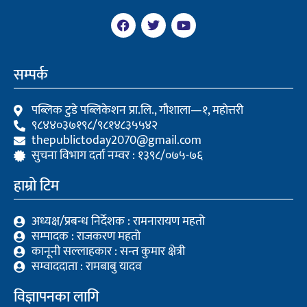
F
T
Y
a
w
o
c
i
u
e
t
t
b
t
u
सम्पर्क
o
e
b
o
r
e
k
पब्लिक टुडे पब्लिकेशन प्रा.लि., गौशाला—१, महोत्तरी
९८४४०३७१९८/९८१४८३५५४२
thepublictoday2070@gmail.com
सुचना विभाग दर्ता नम्वर : १३९८/०७५-७६
हाम्रो टिम
अध्यक्ष/प्रबन्ध निर्देशक : रामनारायण महतो
सम्पादक : राजकरण महतो
कानूनी सल्लाहकार : सन्त कुमार क्षेत्री
सम्वाददाता : रामबाबु यादव
विज्ञापनका लागि