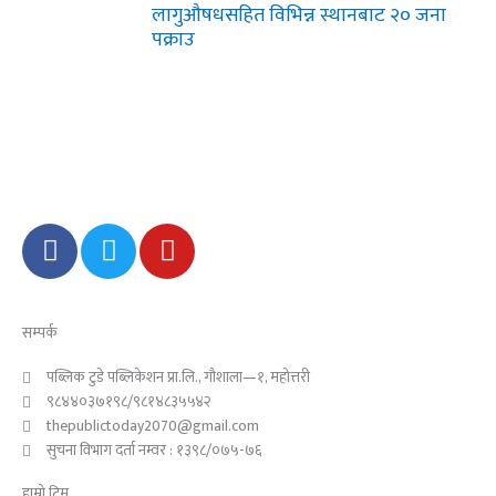
लागुऔषधसहित विभिन्न स्थानबाट २० जना
पक्राउ
F
T
Y
a
w
o
c
i
u
e
t
t
सम्पर्क
b
t
u
o
e
b
पब्लिक टुडे पब्लिकेशन प्रा.लि., गौशाला—१, महोत्तरी
o
r
e
९८४४०३७१९८/९८१४८३५५४२
k
thepublictoday2070@gmail.com
सुचना विभाग दर्ता नम्वर : १३९८/०७५-७६
हाम्रो टिम