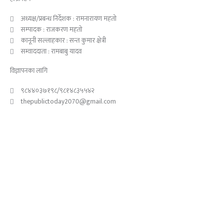
अध्यक्ष/प्रबन्ध निर्देशक : रामनारायण महतो
सम्पादक : राजकरण महतो
कानूनी सल्लाहकार : सन्त कुमार क्षेत्री
सम्वाददाता : रामबाबु यादव
विज्ञापनका लागि
९८४४०३७१९८/९८१४८३५५४२
thepublictoday2070@gmail.com
© 2023 All right reserved, Public Today | Design By :
Webpal