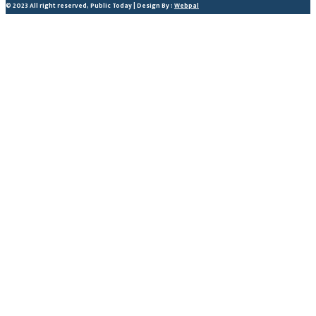
© 2023 All right reserved, Public Today | Design By :
Webpal