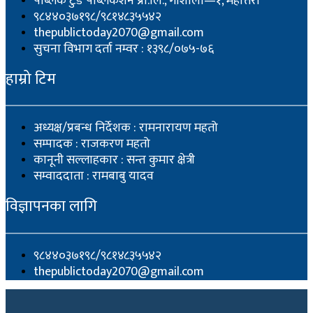
पब्लिक टुडे पब्लिकेशन प्रा.लि., गौशाला—१, महोत्तरी
९८४४०३७१९८/९८१४८३५५४२
thepublictoday2070@gmail.com
सुचना विभाग दर्ता नम्वर : १३९८/०७५-७६
हाम्रो टिम
अध्यक्ष/प्रबन्ध निर्देशक : रामनारायण महतो
सम्पादक : राजकरण महतो
कानूनी सल्लाहकार : सन्त कुमार क्षेत्री
सम्वाददाता : रामबाबु यादव
विज्ञापनका लागि
९८४४०३७१९८/९८१४८३५५४२
thepublictoday2070@gmail.com