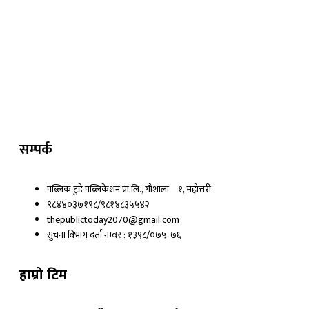
F
T
Y
a
w
o
c
i
u
सम्पर्क
e
t
t
पब्लिक टुडे पब्लिकेशन प्रा.लि., गौशाला—१, महोत्तरी
९८४४०३७१९८/९८१४८३५५४२
b
t
u
thepublictoday2070@gmail.com
सुचना विभाग दर्ता नम्वर : १३९८/०७५-७६
o
e
b
हाम्रो टिम
o
r
e