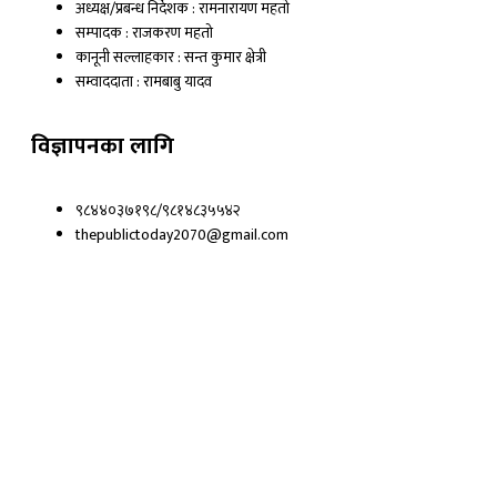
k
अध्यक्ष/प्रबन्ध निर्देशक : रामनारायण महतो
सम्पादक : राजकरण महतो
कानूनी सल्लाहकार : सन्त कुमार क्षेत्री
सम्वाददाता : रामबाबु यादव
विज्ञापनका लागि
९८४४०३७१९८/९८१४८३५५४२
thepublictoday2070@gmail.com
© 2023 All right reserved, Public Today | Design By :
Webpal