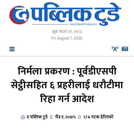
Skip
to
content
शुक्र, साउन २२, २०८३
Fri, August 7, 2026
निर्मला प्रकरण : पूर्वडीएसपी
सेट्ठीसहित ६ प्रहरीलाई धरौटीमा
रिहा गर्न आदेश
द पब्लिक टुडे
चैत्र १, २०७५
174 पटक हेरिएको