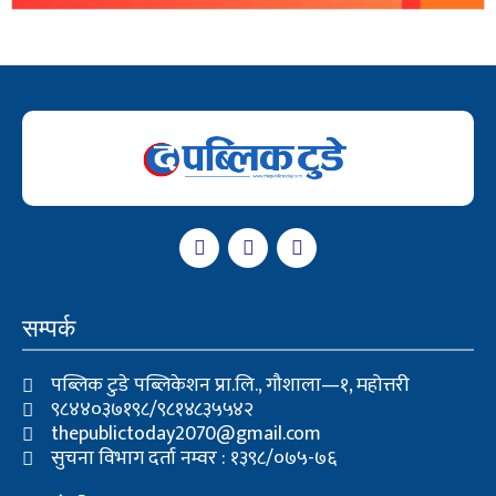
F
T
Y
a
w
o
c
i
u
e
t
t
b
t
u
सम्पर्क
o
e
b
o
r
e
k
पब्लिक टुडे पब्लिकेशन प्रा.लि., गौशाला—१, महोत्तरी
९८४४०३७१९८/९८१४८३५५४२
thepublictoday2070@gmail.com
सुचना विभाग दर्ता नम्वर : १३९८/०७५-७६