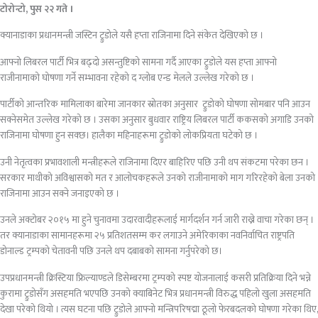
टोरोन्टो, पुस २२ गते ।
क्यानाडाका प्रधानमन्त्री जस्टिन ट्रुडोले यसै हप्ता राजिनामा दिने संकेत देखिएको छ ।
आफ्नो लिबरल पार्टी भित्र बढ्दो असन्तुष्टिको सामना गर्दै आएका ट्रुडोले यस हप्ता आफ्नो
राजीनामाको घोषणा गर्ने सम्भावना रहेको द ग्लोब एन्ड मेलले उल्लेख गरेको छ ।
पार्टीको आन्तरिक मामिलाका बारेमा जानकार स्रोतका अनुसार ट्रुडोको घोषणा सोमबार पनि आउन
सक्नेसमेत उल्लेख गरेको छ । उसका अनुसार बुधवार राष्ट्रिय लिबरल पार्टी ककसको अगाडि उनको
राजिनामा घोषणा हुन सक्छ। हालैका महिनाहरूमा ट्रुडोको लोकप्रियता घटेको छ ।
उनी नेतृत्वका प्रभावशाली मन्त्रीहरूले राजिनामा दिएर बाहिरिए पछि उनी थप संकटमा परेका छन ।
सरकार माथीको अविश्वासको मत र आलोचकहरूले उनको राजीनामाको माग गरिरहेको बेला उनको
राजिनामा आउन सक्ने जनाइएको छ ।
उनले अक्टोबर २०१५ मा हुने चुनावमा उदारवादीहरूलाई मार्गदर्शन गर्न जारी राख्ने वाचा गरेका छन् ।
तर क्यानाडाका सामानहरूमा २५ प्रतिशतसम्म कर लगाउने अमेरिकाका नवनिर्वाचित राष्ट्रपति
डोनाल्ड ट्रम्पको चेतावनी पछि उनले थप दबाबको सामना गर्नुपरेको छ।
उपप्रधानमन्त्री क्रिस्टिया फ्रिल्याण्डले डिसेम्बरमा ट्रम्पको स्पष्ट योजनालाई कसरी प्रतिक्रिया दिने भन्ने
कुरामा ट्रुडोसँग असहमति भएपछि उनको क्याबिनेट भित्र प्रधानमन्त्री विरुद्ध पहिलो खुला असहमति
देखा परेको थियो । त्यस घटना पछि ट्रुडोले आफ्नो मन्त्रिपरिषद्मा ठूलो फेरबदलको घोषणा गरेका थिए,