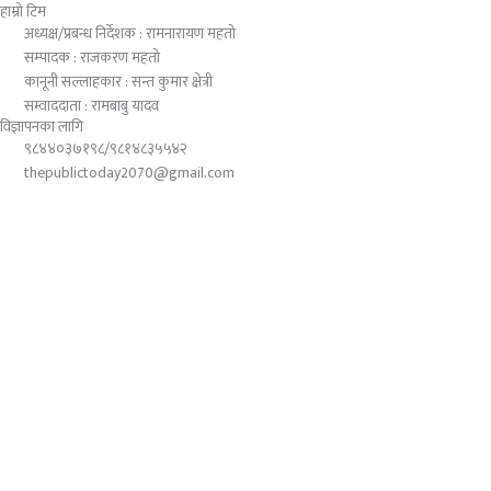
हाम्रो टिम
अध्यक्ष/प्रबन्ध निर्देशक : रामनारायण महतो
सम्पादक : राजकरण महतो
कानूनी सल्लाहकार : सन्त कुमार क्षेत्री
सम्वाददाता : रामबाबु यादव
विज्ञापनका लागि
९८४४०३७१९८/९८१४८३५५४२
thepublictoday2070@gmail.com
© 2023 All right reserved, Public Today | Design By :
Webpal