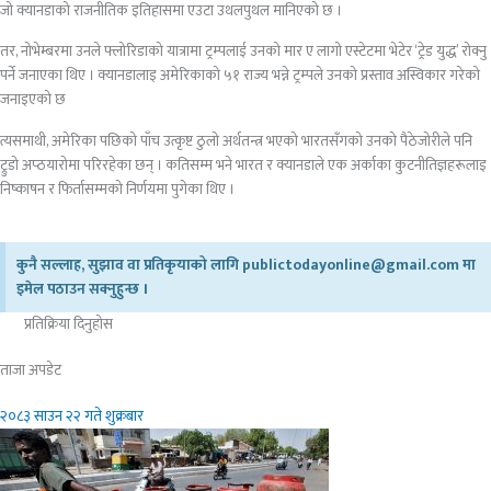
जो क्यानडाको राजनीतिक इतिहासमा एउटा उथलपुथल मानिएको छ ।
तर, नोभेम्बरमा उनले फ्लोरिडाको यात्रामा ट्रम्पलाई उनको मार ए लागो एस्टेटमा भेटेर ‘ट्रेड युद्ध’ रोक्नु
पर्ने जनाएका थिए । क्यानडालाइ अमेरिकाको ५१ राज्य भन्ने ट्रम्पले उनको प्रस्ताव अस्विकार गरेको
जनाइएको छ
त्यसमाथी, अमेरिका पछिको पाँच उत्कृष्ट ठुलो अर्थतन्त्र भएको भारतसँगको उनको पैठेजोरीले पनि
ट्रुडो अप्ठयारोमा परिरहेका छन् । कतिसम्म भने भारत र क्यानडाले एक अर्काका कुटनीतिज्ञहरूलाइ
निष्काषन र फिर्तासम्मको निर्णयमा पुगेका थिए ।
कुनै सल्लाह, सुझाव वा प्रतिकृयाको लागि publictodayonline@gmail.com मा
इमेल पठाउन सक्नुहुन्छ ।
प्रतिक्रिया दिनुहोस​
ताजा अपडेट
२०८३ साउन २२ गते शुक्रबार