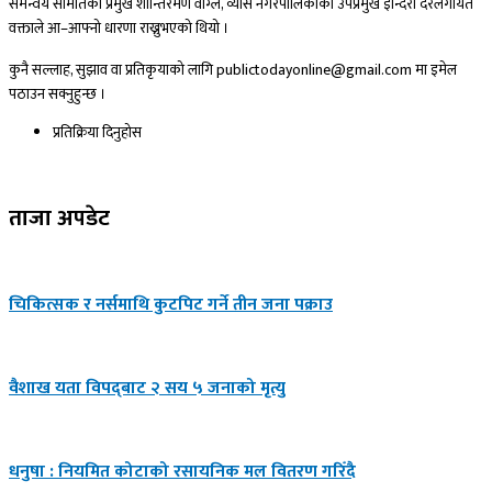
समन्वय समितिका प्रमुख शान्तिरमण वाग्ले, व्यास नगरपालिकाका उपप्रमुख इन्दिरा दरैलगायत
वक्ताले आ–आफ्नो धारणा राख्नुभएको थियो ।
कुनै सल्लाह, सुझाव वा प्रतिकृयाको लागि publictodayonline@gmail.com मा इमेल
पठाउन सक्नुहुन्छ ।
प्रतिक्रिया दिनुहोस​
ताजा अपडेट
चिकित्सक र नर्समाथि कुटपिट गर्ने तीन जना पक्राउ
वैशाख यता विपद्‌बाट २ सय ५ जनाको मृत्यु
धनुषा : नियमित कोटाको रसायनिक मल वितरण गरिँदै