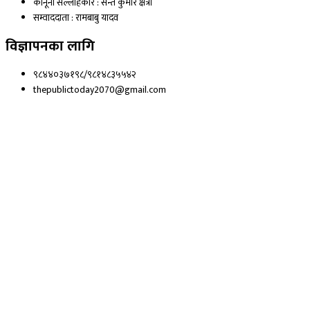
कानूनी सल्लाहकार : सन्त कुमार क्षेत्री
सम्वाददाता : रामबाबु यादव
विज्ञापनका लागि
९८४४०३७१९८/९८१४८३५५४२
thepublictoday2070@gmail.com
© 2023 All right reserved, Public Today | Design By :
Webpal