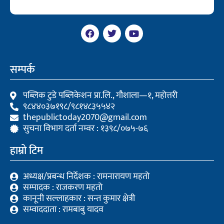
F
T
Y
a
w
o
c
i
u
e
t
t
b
t
u
सम्पर्क
o
e
b
o
r
e
k
पब्लिक टुडे पब्लिकेशन प्रा.लि., गौशाला—१, महोत्तरी
९८४४०३७१९८/९८१४८३५५४२
thepublictoday2070@gmail.com
सुचना विभाग दर्ता नम्वर : १३९८/०७५-७६
हाम्रो टिम
अध्यक्ष/प्रबन्ध निर्देशक : रामनारायण महतो
सम्पादक : राजकरण महतो
कानूनी सल्लाहकार : सन्त कुमार क्षेत्री
सम्वाददाता : रामबाबु यादव