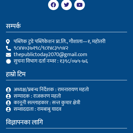
F
T
Y
a
w
o
c
i
u
e
t
t
b
t
u
सम्पर्क
o
e
b
o
r
e
k
पब्लिक टुडे पब्लिकेशन प्रा.लि., गौशाला—१, महोत्तरी
९८४४०३७१९८/९८१४८३५५४२
thepublictoday2070@gmail.com
सुचना विभाग दर्ता नम्वर : १३९८/०७५-७६
हाम्रो टिम
अध्यक्ष/प्रबन्ध निर्देशक : रामनारायण महतो
सम्पादक : राजकरण महतो
कानूनी सल्लाहकार : सन्त कुमार क्षेत्री
सम्वाददाता : रामबाबु यादव
विज्ञापनका लागि