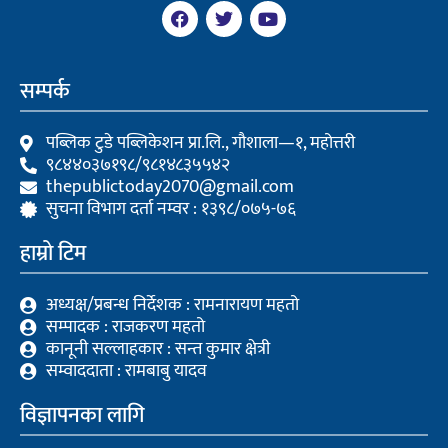
F
T
Y
a
w
o
c
i
u
e
t
t
b
t
u
सम्पर्क
o
e
b
o
r
e
k
पब्लिक टुडे पब्लिकेशन प्रा.लि., गौशाला—१, महोत्तरी
९८४४०३७१९८/९८१४८३५५४२
thepublictoday2070@gmail.com
सुचना विभाग दर्ता नम्वर : १३९८/०७५-७६
हाम्रो टिम
अध्यक्ष/प्रबन्ध निर्देशक : रामनारायण महतो
सम्पादक : राजकरण महतो
कानूनी सल्लाहकार : सन्त कुमार क्षेत्री
सम्वाददाता : रामबाबु यादव
विज्ञापनका लागि