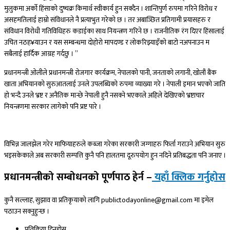
मुलुकमा अर्को हिंसाको दुष्चक्र किमार्थ स्वीकार्य हुन सक्दैन । शान्तिपुर्ण रुपमा गरिने विरोध र
असहमतिलाई हाम्रो संविधानले नै प्रत्याभुत गरेको छ । तर अबाञ्छित प्रतिगामी प्रयासहरु र
संविधान विरोधी गतिविधिहरु कडाईका साथ नियन्त्रण गरिने छ । राजनीतिक रंग दिएर हिंसालाई
उचित नठह¥याउन र यस सम्बन्धमा दोहोरो मापदण्ड र लोकरिझ्याइँको बाटो नअपनाउन म
सबैलाई हार्दिक आग्रह गर्दछु । ”
प्रधानमन्त्री ओलीले प्रधानमन्त्री रोजगार कार्यक्रम, नेपालको पानी, जनताको लगानी, खोलौं बैंक
खाता अभियानको सुरुआतलाई उनले उपलब्धिको रुपमा व्याख्या गरे । नेपाली इमान भएको जाति
हो भन्दै उनले भ्रष्ट र अनैतिक मान्छे नेपाली हुनै नसक्ने भएकाले अहिले देखिएको भ्रष्टाचार
नियन्त्रणमा सरकार लागेको पनि प्रष्ट पारे ।
विभिन्न जालझेल गरेर माफियाहरुले कब्जा गरेका सरकारी जग्गाहरु फिर्ता गराउने अभियान सुरु
भइसकेकाले अब सरकारी सम्पत्ति कुनै पनि हालतमा दूरुपयोग हुन नदिने प्रतिबद्धता पनि जनाए ।
प्रधानमन्त्रीको सम्बोधनको पूर्णपाठ हेर्न –
यहाँ क्लिक गर्नुहोस
कुनै सल्लाह, सुझाव वा प्रतिकृयाको लागि publictodayonline@gmail.com मा इमेल
पठाउन सक्नुहुन्छ ।
प्रतिक्रिया दिनुहोस​