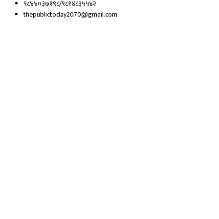
९८४४०३७१९८/९८१४८३५५४२
thepublictoday2070@gmail.com
© 2023 All right reserved, Public Today | Design By :
Webpal