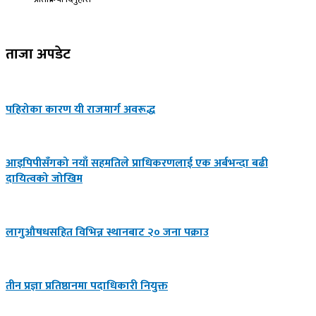
ताजा अपडेट
पहिरोका कारण यी राजमार्ग अवरूद्ध
आइपिपीसँगको नयाँ सहमतिले प्राधिकरणलाई एक अर्बभन्दा बढी
दायित्वको जोखिम
लागुऔषधसहित विभिन्न स्थानबाट २० जना पक्राउ
तीन प्रज्ञा प्रतिष्ठानमा पदाधिकारी नियुक्त