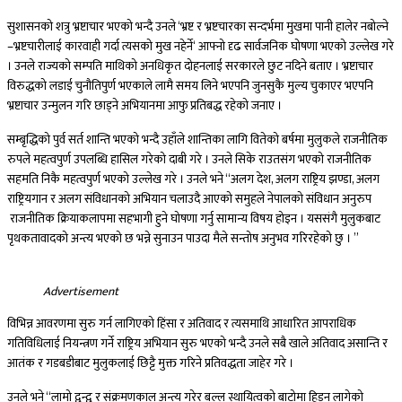
सुशासनको शत्रु भ्रष्टाचार भएको भन्दै उनले ‘भ्रष्ट र भ्रष्टचारका सन्दर्भमा मुखमा पानी हालेर नबोल्ने
–भ्रष्टचारीलाई कारवाही गर्दा त्यसको मुख नहेर्ने‘ आफ्नो दृढ सार्वजनिक घोषणा भएको उल्लेख गरे
। उनले राज्यको सम्पति माथिको अनधिकृत दोहनलाई सरकारले छुट नदिने बताए । भ्रष्टाचार
विरुद्धको लडाई चुनौतिपुर्ण भएकाले लामै समय लिने भएपनि जुनसुकै मुल्य चुकाएर भएपनि
भ्रष्टाचार उन्मुलन गरि छाड्ने अभियानमा आफु प्रतिबद्ध रहेको जनाए ।
सम्बृद्धिको पुर्व सर्त शान्ति भएको भन्दै उहाँले शान्तिका लागि वितेको बर्षमा मुलुकले राजनीतिक
रुपले महत्वपुर्ण उपलब्धि हासिल गरेको दाबी गरे । उनले सिके राउतसंग भएको राजनीतिक
सहमति निकै महत्वपुर्ण भएको उल्लेख गरे । उनले भने “अलग देश, अलग राष्ट्रिय झण्डा, अलग
राष्ट्रियगान र अलग संविधानको अभियान चलाउदै आएको समुहले नेपालको संविधान अनुरुप
राजनीतिक क्रियाकलापमा सहभागी हुने घोषणा गर्नु सामान्य विषय होइन । यससंगै मुलुकबाट
पृथकतावादको अन्त्य भएको छ भन्ने सुनाउन पाउदा मैले सन्तोष अनुभव गरिरहेको छु । ”
Advertisement
विभिन्न आवरणमा सुरु गर्न लागिएको हिंसा र अतिवाद र त्यसमाथि आधारित आपराधिक
गतिविधिलाई नियन्त्रण गर्ने राष्ट्रिय अभियान सुरु भएको भन्दै उनले सबै खाले अतिवाद असान्ति र
आतंक र गडबडीबाट मुलुकलाई छिट्टै मुक्त गरिने प्रतिवद्धता जाहेर गरे ।
उनले भने “लामो द्वन्द्व र संक्रमणकाल अन्त्य गरेर बल्ल स्थायित्वको बाटोमा हिड्न लागेको