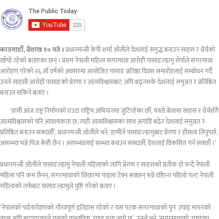
काठमाडौँ, बैशाख १० गते ।
प्रधानमन्त्री केपी शर्मा ओलीले देशलाई समृद्ध बनाउन साहस र धैर्यको
खाँचो रहेको बताएका छन् । प्रथम नेपाली महिला सगरमाथा आरोही पासाङल्हामु शेर्पाले सगरमाथा
आरोहण गरेको २६ औँ वर्षको अवसरमा आयोजित पासाङ प्रतिष्ठा दिवस समारोहलाई सम्बोधन गर्दै
उनले साहसी आरोही पासाङको प्रेरणा र आत्मविश्वासबाट अघि बढ्नसके देशलाई समुन्नत र प्रतिष्ठित
बनाउन सकिने बताए ।
‘हामी आज राष्ट्र निर्माणको एउटा राष्ट्रिय अभियानमा जुटिरहेका छौँ, यस्तो बेलामा साहस र धैर्यसँगै
आत्मविश्वासको पनि आवश्यकता छ, त्यही आत्मविश्वासका साथ अगाडि बढेर देशलाई समुन्नत र
प्रतिष्ठित बनाउन सक्दछौँ’, प्रधानमन्त्री ओलीले भने, ‘हामीले पासाङल्हामुबाट प्रेरणा र हौसला लिनुपर्छ,
असम्भव भन्ने चिज केही छैन । असम्भवलाई सम्भव बनाउन सक्दछौँ, देशलाई विकसित गर्न सक्छौँ ।’
प्रधानमन्त्री ओलीले पासाङल्हामु नेपाली महिलाको लागि प्रेरणा र साहसको प्रतीक हो भन्दै नेपाली
महिला पनि कम छैनन्, सगरमाथाको शिखरमा पाइला टेक्न सक्छन् भन्ने दृष्टिान्त पहिलो पल्ट नेपाली
महिलाको तर्फबाट पासाङल्हामुले पुष्टि गरेको बताए ।
‘नेपालको पर्वतारोहणको गौरवपूर्ण इतिहास रहेको र यस पटक सगरमाथाको पुनः उचाइ मापनको
काम अघि बढाइएकाले यसको वास्तविक उचाइ पत्ता लाग्ने छ’, उनले भने, ‘सगरमाथाको उचाइका