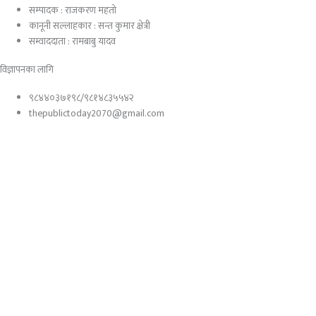
सम्पादक : राजकरण महतो
कानूनी सल्लाहकार : सन्त कुमार क्षेत्री
सम्वाददाता : रामबाबु यादव
विज्ञापनका लागि
९८४४०३७१९८/९८१४८३५५४२
thepublictoday2070@gmail.com
© 2023 All right reserved, Public Today | Design By :
Webpal