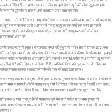
सम्बन्धमा विभिन्न भिन्नता देखा परेका छन् । तीनलाई कुनै विवाद नहुने गरी सोको टुङ्गो लगाइनेछ ।
नेपाल र चीन दुवैतर्फबाट सगरमाथाको वास्तविक उचाइ पत्ता लगाइनेछ ।’
प्रधानमन्त्री ओलीले पासाङल्हामु सबैको प्रेरणा र आदरणीय व्यक्तित्व भएकाले उनको स्मरणलाई
अर्थपूर्ण र सम्मानजनक ढङ्गले स्थापित गर्न पासाङल्हामु स्मारक निर्माणका लागि सरकारले
आवश्यक सहयोग गर्ने प्रतिबद्धता व्यक्त गर्दै स्मारकका लागि उपयुक्तस्थलको खोजी गर्न
प्रतिष्ठानलाई आग्रह गरे ।
उनले पासाङल्हामुको स्मृति र योगदानलाई कदर गर्दै मुलुकको पर्यटन क्षेत्रको विकास प्रवद्र्धनमा
प्रतिष्ठानले पुर्याएको योगदानको प्रशंसा पनि गरे । प्रधानमन्त्री ओलीले प्रतिष्ठानकै परिवारका महत्वपूर्ण
सदस्य पर्यटन व्यवसायी स्व.आङछिरिङ शेर्पा, तत्कालीन संस्कृति, पर्यटन तथा नागरिक उड्डयनमन्त्री
स्व रवीन्द्र अधिकारीसहित पर्यटन क्षेत्रका विशिष्ट व्यक्तिको निधनप्रति दुःख व्यक्त गर्दै उनीहरुको
परिवारजनप्रति सरकार र प्रतिष्ठानले गर्नसक्ने काम गर्ने प्रतिबद्धता जनाए ।
पासाङल्हामु स्मारकस्थल चुच्चेपाटी, बौद्धमा पासाङल्हामु पर्वतारोहण प्रतिष्ठानले आयोजना गरेको सो
कार्यक्रममा प्रधानमन्त्री ओलीले पासाङल्हामु शेर्पा मेमोरियल कलेजका उत्कृष्ट विद्यार्थी ममता बराल,
रञ्जना गौतम, सोभिता गौतम, विकास अधिकारीलगायतलाई नगदसहित पुरस्कृत गरेका थिए ।
प्रतिष्ठानका अध्यक्ष कृपाशुर शेर्पाले पासाङल्हामुले नेपालको पर्यटन प्रवद्र्धनमा पु¥याएको
योगदानलाई चिरस्मरण राख्न स्मारक निर्माणका लागि सरोकार भएका निकायले ध्यान दिनुपर्ने खाँचो
औँल्याए ।