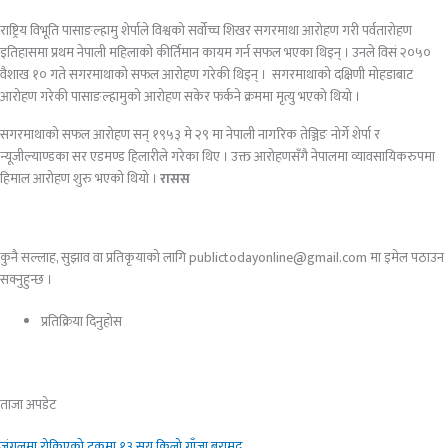
राष्ट्रिय विभूति पासाङल्हामु शेर्पाले विश्वको सर्वोच्च शिखर सगरमाथा आरोहण गरी पर्वतारोहण
इतिहासमा प्रथम नेपाली महिलाको कीर्तिमान कायम गर्न सफल भएका थिइन् । उनले विसं २०५०
वैशाख १० गते सगरमाथाको सफल आरोहण गरेकी थिइन् । सगरमाथाको दक्षिणी मोहडाबाट
आरोहण गरेकी पासाङल्हामुको आरोहण सकेर फर्कने क्रममा मृत्यु भएको थियो ।
सगरमाथाको सफल आरोहण सन् १९५३ मे २९ मा नेपाली नागरिक तेञ्जिङ नोर्गे शेर्पा र
न्यूजील्याण्डका सर एडमण्ड हिलारीले गरेका थिए । उक्त आरोहणसँगै नेपालमा व्यावसायिकरुपमा
हिमाल आरोहण शुरु भएको थियो ।
रासस
कुनै सल्लाह, सुझाव वा प्रतिकृयाको लागि publictodayonline@gmail.com मा इमेल पठाउन
सक्नुहुन्छ ।
प्रतिक्रिया दिनुहोस​
ताजा अपडेट
जंगलमा रोकिएको ट्रकमा १३ सय किलो गाँजा बरामद