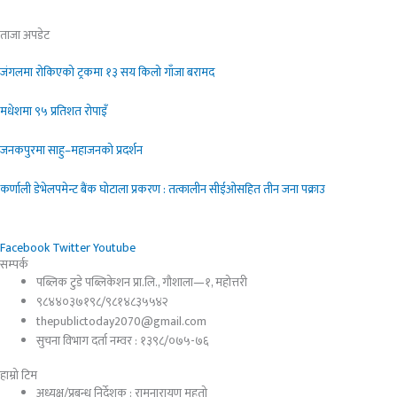
ताजा अपडेट
जंगलमा रोकिएको ट्रकमा १३ सय किलो गाँजा बरामद
मधेशमा ९५ प्रतिशत रोपाइँ
जनकपुरमा साहु–महाजनको प्रदर्शन
कर्णाली डेभेलपमेन्ट बैंक घोटाला प्रकरण : तत्कालीन सीईओसहित तीन जना पक्राउ
Facebook
Twitter
Youtube
सम्पर्क
पब्लिक टुडे पब्लिकेशन प्रा.लि., गौशाला—१, महोत्तरी
९८४४०३७१९८/९८१४८३५५४२
thepublictoday2070@gmail.com
सुचना विभाग दर्ता नम्वर : १३९८/०७५-७६
हाम्रो टिम
अध्यक्ष/प्रबन्ध निर्देशक : रामनारायण महतो