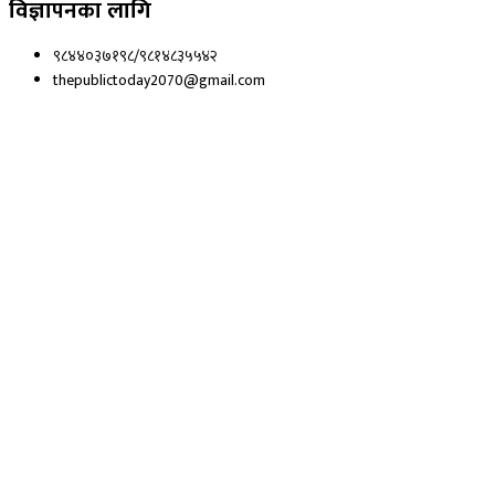
विज्ञापनका लागि
९८४४०३७१९८/९८१४८३५५४२
thepublictoday2070@gmail.com
© 2023 All right reserved, Public Today | Design By :
Webpal