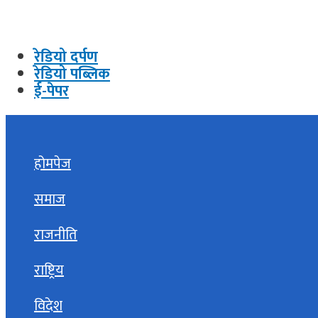
रेडियो दर्पण
रेडियो पब्लिक
ई-पेपर
होमपेज
समाज
राजनीति
राष्ट्रिय
विदेश