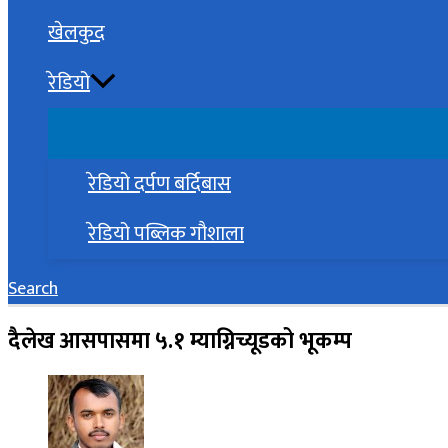
खेलकुद
रेडियो
रेडियो दर्पण बर्दिबास
रेडियो पब्लिक गौशाला
Search
दैलेख आसपासमा ५.१ म्याग्निच्यूडको भूकम्प