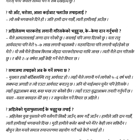
गरिस् भनेर कसैले सोध्यो भने म सबै देखाईदिन्छु ।
?
यो आँट, भरोसा, आशा कहाँबाट पलाउँछ तपाइलाई ?
– त्यो सबै भगवानले दिने हो । जति हामी दान गर्छौ, त्यती हामीलाई आउँछ ।
?
अहिलेसम्म चारकरोड लगानी गरिसकेको भन्नुहुन्छ, के–केमा दान गर्नुभयो ?
– मैले अस्पताललाई जग्गा दान गरेकोे छु । वनलाई पनि जग्गा दिएको छु । यता रातु
आर्यघाटमा पनि मेरो ५–७ लाख लगानी भइसक्यो । मठमन्दिरमा पनि लगानी भईरहेको छ
मेरो । यो सबै मैले हिसाब किताब जोड्दा चारकरोडभन्दा माथि जान्छ । त्यती मैले दान गरिसके
छु । र बाँचे २–४ वर्षमा अझैँ केहि गर्ने मेरो विचार छ ।
?
समाजमा तपाइको अब के गर्ने सपना छ ?
– मुख्यत हाम्रो बर्दिबासस्थि रातु आर्यघाट हो । त्यहाँ मैले लगानी गर्न लागेको ५–६ वर्ष भयो ।
सबभन्दा अगाडी त त्यो एउटा आर्यघाट बनाउनु छ । अनि यो माईस्थान घुमेर पनि हेरिसके ।
त्यहाँ वृद्धाआश्रम बन्छ, बन्छ भन्छ तर बनेको छैन । त्यहाँ एउटा वृद्धाआश्रम तयारी गर्नुपर्ने छ ।
यस्ता –यस्ता कामहरु धेरै छन् । र सकुनजेल गर्ने विचार छ अहिले ।
?
अहिलेको युवापुस्तालाई के भन्नुहुन्छ तपाई ?
– अहिलेका युवा पुस्ताले पनि यसैगरी सिक्दै जाउँन, काम गर्दै जाउँन । हामीले जति दान गर्छौ,
त्यती हामीलाई भगवानले दिन्छ । मुठी हामीले कसेर बस्यो भने मेरेर केही लान सकिदैन ।
बाँचुन जेल मनले समाज रुपान्तरणमा सहयोग गरौं भन्ने केरो भनाई हो ।