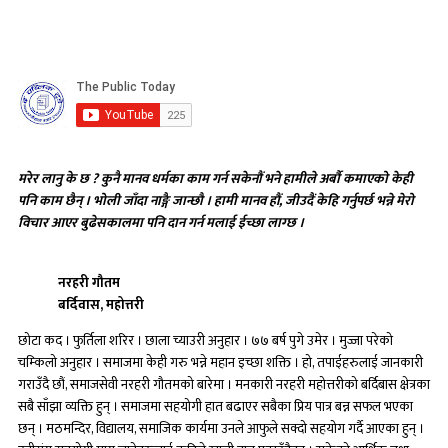
मरेर लानु के छ ? कुनै मानव धर्मका काम गर्न सकेनौं भने हामीले अर्बौ कमाएको केही
पनि काम छैन् । भोली जाँदा नाङ्गै जान्छौ । हामी मानव हौं, जीउदैं केहि गर्नुपर्छ भन्ने मेरो
विचार आएर बुढेसकालमा पनि दान गर्न मलाई ईच्छा लाग्छ ।
नरहरी गौतम
बर्दिवास, महोत्तरी
छोटा कद । फुर्तिला शरिर । छाला च्याउरी अनुहार । ७७ बर्ष पुगे उमेर । मुज्जा परेको
चम्किलो अनुहार । समाजमा केही गरु भन्ने महान इच्छा शक्ति । हो, तपाईहरुलाई जानकारी
गराउँदै छौं, समाजसेवी नरहरी गौतमको बारेमा । मनकारी नरहरी महोत्तरीको बर्दिबास क्षेत्रका
सबै साँझा व्यक्ति हुन् । समाजमा सहयोगी हात बढाएर सबैका प्रिय पात्र बन्न सफल भएका
छन् । मठमन्दिर, विद्यालय, समाजिक कार्यमा उनले आफुले सक्दो सहयोग गर्दै आएका हुन् ।