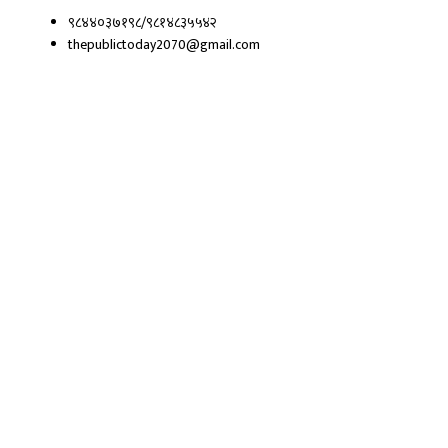
९८४४०३७१९८/९८१४८३५५४२
thepublictoday2070@gmail.com
© 2023 All right reserved, Public Today | Design By :
Webpal