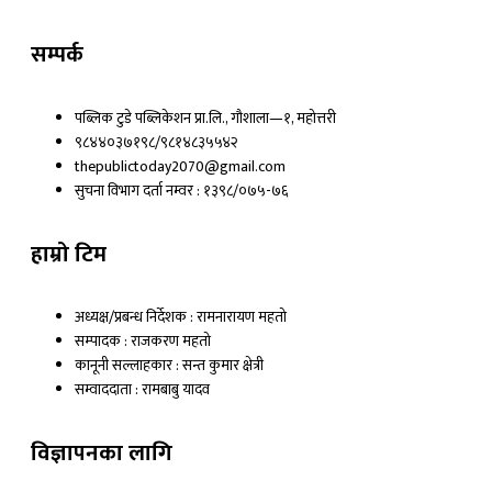
a
w
o
c
i
u
सम्पर्क
e
t
t
पब्लिक टुडे पब्लिकेशन प्रा.लि., गौशाला—१, महोत्तरी
९८४४०३७१९८/९८१४८३५५४२
b
t
u
thepublictoday2070@gmail.com
सुचना विभाग दर्ता नम्वर : १३९८/०७५-७६
o
e
b
हाम्रो टिम
o
r
e
k
अध्यक्ष/प्रबन्ध निर्देशक : रामनारायण महतो
सम्पादक : राजकरण महतो
कानूनी सल्लाहकार : सन्त कुमार क्षेत्री
सम्वाददाता : रामबाबु यादव
विज्ञापनका लागि