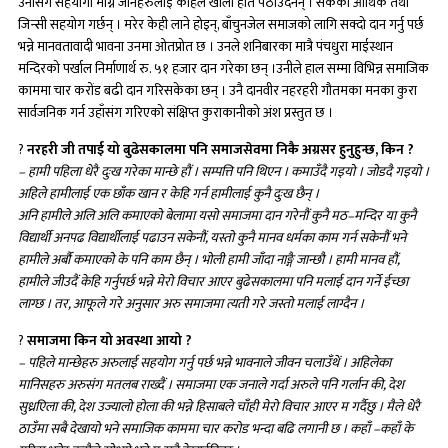
उनीसंग सहयोगी माग्न जानेहरुलाई कहिले खाली हात पठाउँदैनन् । सकेको आर्थिक तथा
जिन्सी सहयोग गर्छन् । मरेर केही लाने होइन्, बाँचुनजेल समाजको लागि सक्दो दान गर्नु पर्छ
भन्ने मानवतावादी भावना उनमा ओतप्रोत छ । उनले शनिबारका मात्रै पंचधुरा माईस्थान
मन्दिरको पर्खाल निर्माणार्थ रु. ५१ हजार दान गरेका छन् ।उनीले हाल सम्मा विभिन्न समाजिक
काममा चार करोंड बढी दान गरिसकेका छन् । उनै दानवीर नहरहरी गौतमका मनका कुरा
सार्वजनिक गर्न उहाँसंग गरिएको संक्षिप्त कुराकानीको अंश प्रस्तुत छ ।
?
नरहरी जी तपाई यो बुढेसकालमा पनि समाजसेवमा निकै अग्रसर हुनुहुन्छ, किन ?
– हामी पहिला धेरै दुःख गरेका मान्छे हौं । सम्पत्ति पनि थिएन । कमाउँदै गइयो । जोडदै गइयो ।
अहिले हामीलाई एक छाँक खान र केहि गर्न हामीलाई कुनै दुःख छैन् ।
अनि हामीले अलि अलि कमाएको बेलामा यसो समाजमा दान गरेनौं कुनै मठ–मन्दिर या कुनै
विद्यार्थी अनपढ विद्यार्थीलाई पढाउन सकेनौं, यस्तो कुनै मानव धर्मका काम गर्न सकेनौं भने
हामीले अर्बौ कमाएको के पनि काम छैन् । भोली हामी जाँदा नाङ्गै जान्छौ । हामी मानव हौं,
हामीले जीउदैं केहि गर्नुपर्छ भन्ने मेरो विचार आएर बुढेसकालमा पनि मलाई दान गर्ने ईच्छा
लाग्छ । तर, आफूले गरे अनुसार अरु समाजमा त्यती गरे जस्तो मलाई लाग्दैन ।
?
समाजमा किन यो अवस्था आयो ?
– पहिले मान्छेहरु अरुलाई सहयोग गर्नु पर्छ भन्ने भावनाले जीवन चलाउँथें । अहिलेका
मानिसहरु अरुसंग मतलब राख्दैं । समाजमा एक जनाले गर्दा अरुले पनि गर्लान की, देश
सुध्रएिला की, देश उज्यालो होला की भन्ने हिसाबले चाँही मेरो विचार आएर म गर्दैछु । मैले धेरै
ठाउँमा सबै देखायो भने समाजिक काममा चार करोड भन्दा बढि लगानी छ । कहाँ –कहाँ के