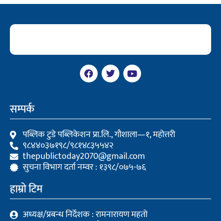
F
T
Y
a
w
o
c
i
u
e
t
t
b
t
u
सम्पर्क
o
e
b
o
r
e
k
पब्लिक टुडे पब्लिकेशन प्रा.लि., गौशाला—१, महोत्तरी
९८४४०३७१९८/९८१४८३५५४२
thepublictoday2070@gmail.com
सुचना विभाग दर्ता नम्वर : १३९८/०७५-७६
हाम्रो टिम
अध्यक्ष/प्रबन्ध निर्देशक : रामनारायण महतो