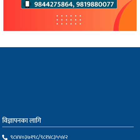
विज्ञापनका लागि
९८४४०३७१९८/९८१४८३५५४२