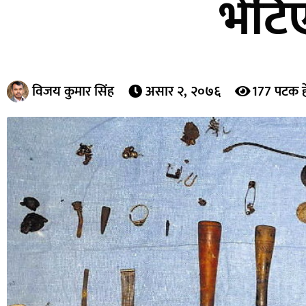
भेटिए
विजय कुमार सिंह
असार २, २०७६
177 पटक ह