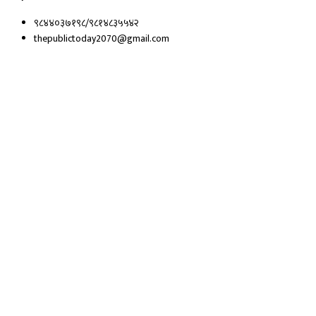
९८४४०३७१९८/९८१४८३५५४२
thepublictoday2070@gmail.com
© 2023 All right reserved, Public Today | Design By :
Webpal