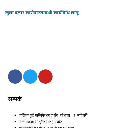
खुला बजार कारोबारसम्बन्धी कार्यविधि लागू
F
T
Y
a
w
o
c
i
u
e
t
t
सम्पर्क
b
t
u
o
e
b
o
r
e
पब्लिक टुडे पब्लिकेशन प्रा.लि., गौशाला—१, महोत्तरी
k
९८४४०३७१९८/९८१४८३५५४२