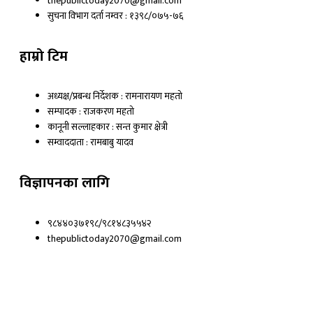
thepublictoday2070@gmail.com
सुचना विभाग दर्ता नम्वर : १३९८/०७५-७६
हाम्रो टिम
अध्यक्ष/प्रबन्ध निर्देशक : रामनारायण महतो
सम्पादक : राजकरण महतो
कानूनी सल्लाहकार : सन्त कुमार क्षेत्री
सम्वाददाता : रामबाबु यादव
विज्ञापनका लागि
९८४४०३७१९८/९८१४८३५५४२
thepublictoday2070@gmail.com
© 2023 All right reserved, Public Today | Design By :
Webpal