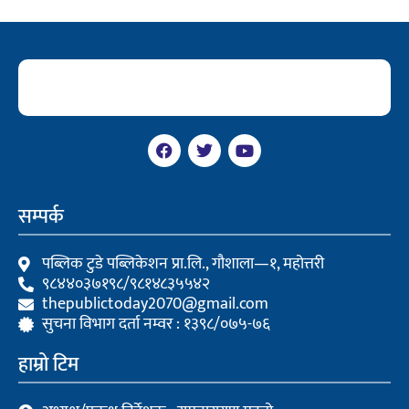
F
T
Y
a
w
o
c
i
u
e
t
t
b
t
u
सम्पर्क
o
e
b
o
r
e
k
पब्लिक टुडे पब्लिकेशन प्रा.लि., गौशाला—१, महोत्तरी
९८४४०३७१९८/९८१४८३५५४२
thepublictoday2070@gmail.com
सुचना विभाग दर्ता नम्वर : १३९८/०७५-७६
हाम्रो टिम