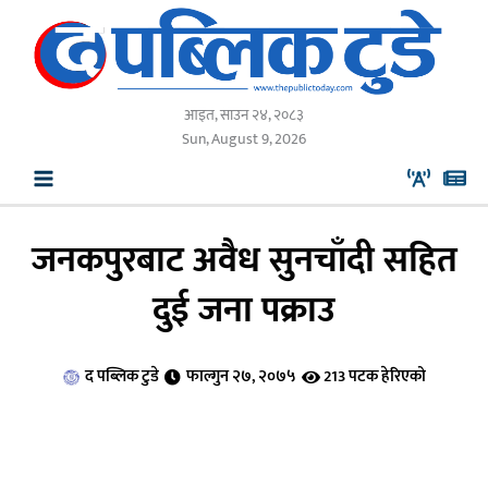
Skip
to
content
आइत, साउन २४, २०८३
Sun, August 9, 2026
जनकपुरबाट अवैध सुनचाँदी सहित
दुई जना पक्राउ
द पब्लिक टुडे
फाल्गुन २७, २०७५
213 पटक हेरिएको