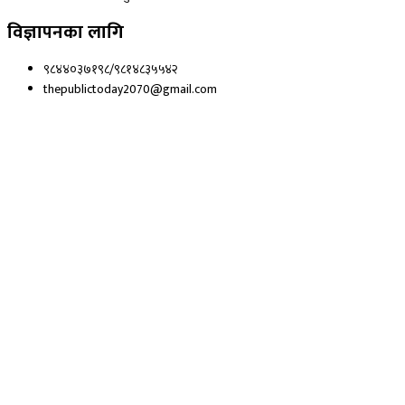
विज्ञापनका लागि
९८४४०३७१९८/९८१४८३५५४२
thepublictoday2070@gmail.com
© 2023 All right reserved, Public Today | Design By :
Webpal