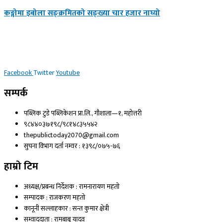
कङ्गोमा इबोला सङ्क्रमितको सङ्ख्या चार हजार नाघ्यो
Facebook
Twitter
Youtube
सम्पर्क
पब्लिक टुडे पब्लिकेशन प्रा.लि., गौशाला—१, महोत्तरी
९८४४०३७१९८/९८१४८३५५४२
thepublictoday2070@gmail.com
सुचना विभाग दर्ता नम्वर : १३९८/०७५-७६
हाम्रो टिम
अध्यक्ष/प्रबन्ध निर्देशक : रामनारायण महतो
सम्पादक : राजकरण महतो
कानूनी सल्लाहकार : सन्त कुमार क्षेत्री
सम्वाददाता : रामबाबु यादव