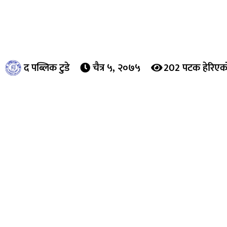
द पब्लिक टुडे
चैत्र ५, २०७५
202 पटक हेरिएक