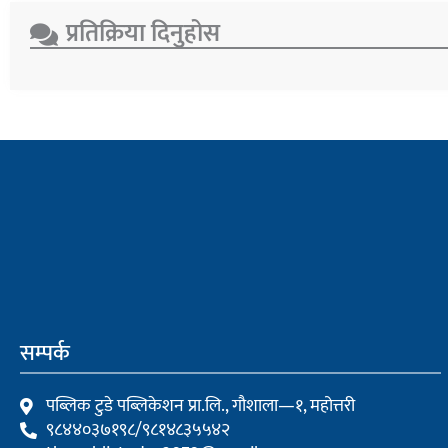
प्रतिक्रिया दिनुहोस​
सम्पर्क
पब्लिक टुडे पब्लिकेशन प्रा.लि., गौशाला—१, महोत्तरी
९८४४०३७१९८/९८१४८३५५४२