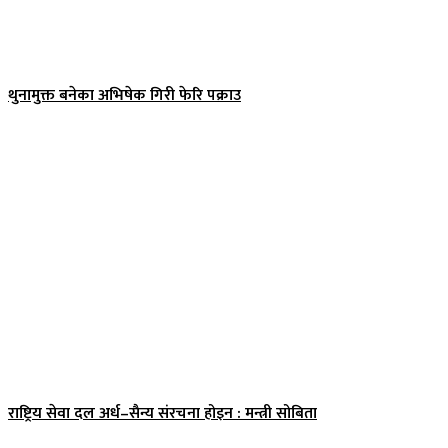
थुनामुक्त बनेका अभिषेक गिरी फेरि पक्राउ
राष्ट्रिय सेवा दल अर्ध–सैन्य संरचना होइन : मन्त्री सोबिता