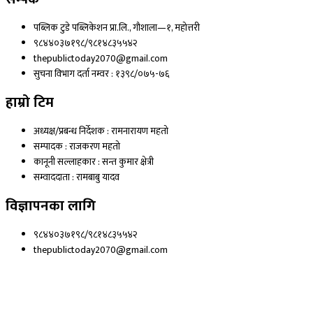
पब्लिक टुडे पब्लिकेशन प्रा.लि., गौशाला—१, महोत्तरी
९८४४०३७१९८/९८१४८३५५४२
thepublictoday2070@gmail.com
सुचना विभाग दर्ता नम्वर : १३९८/०७५-७६
हाम्रो टिम
अध्यक्ष/प्रबन्ध निर्देशक : रामनारायण महतो
सम्पादक : राजकरण महतो
कानूनी सल्लाहकार : सन्त कुमार क्षेत्री
सम्वाददाता : रामबाबु यादव
विज्ञापनका लागि
९८४४०३७१९८/९८१४८३५५४२
thepublictoday2070@gmail.com
© 2023 All right reserved, Public Today | Design By :
Webpal