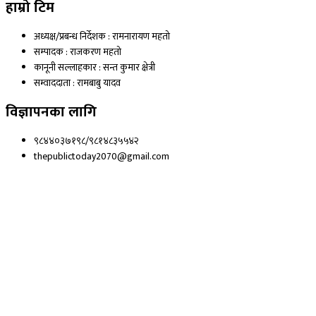
हाम्रो टिम
अध्यक्ष/प्रबन्ध निर्देशक : रामनारायण महतो
सम्पादक : राजकरण महतो
कानूनी सल्लाहकार : सन्त कुमार क्षेत्री
सम्वाददाता : रामबाबु यादव
विज्ञापनका लागि
९८४४०३७१९८/९८१४८३५५४२
thepublictoday2070@gmail.com
© 2023 All right reserved, Public Today | Design By :
Webpal