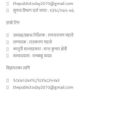
k
thepublictoday2070@gmail.com
सुचना विभाग दर्ता नम्वर : १३९८/०७५-७६
हाम्रो टिम
अध्यक्ष/प्रबन्ध निर्देशक : रामनारायण महतो
सम्पादक : राजकरण महतो
कानूनी सल्लाहकार : सन्त कुमार क्षेत्री
सम्वाददाता : रामबाबु यादव
विज्ञापनका लागि
९८४४०३७१९८/९८१४८३५५४२
thepublictoday2070@gmail.com
© 2023 All right reserved, Public Today | Design By :
Webpal