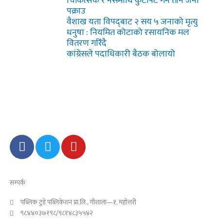
चिकित्सक र नर्समाथि कुटपिट गर्ने तीन जना
पक्राउ
वैशाख यता विपद्‌बाट २ सय ५ जनाको मृत्यु
धनुषा : नियमित कोटाको रसायनिक मल
वितरण गरिँदै
कांग्रेसले पदाधिकारी बैठक बोलायो
F
T
Y
a
w
o
c
i
u
e
t
t
सम्पर्क
b
t
u
o
e
b
पब्लिक टुडे पब्लिकेशन प्रा.लि., गौशाला—१, महोत्तरी
o
r
e
९८४४०३७१९८/९८१४८३५५४२