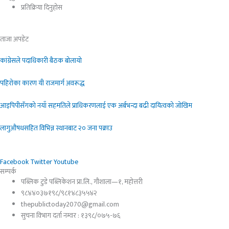
प्रतिक्रिया दिनुहोस​
ताजा अपडेट
कांग्रेसले पदाधिकारी बैठक बोलायो
पहिरोका कारण यी राजमार्ग अवरूद्ध
आइपिपीसँगको नयाँ सहमतिले प्राधिकरणलाई एक अर्बभन्दा बढी दायित्वको जोखिम
लागुऔषधसहित विभिन्न स्थानबाट २० जना पक्राउ
Facebook
Twitter
Youtube
सम्पर्क
पब्लिक टुडे पब्लिकेशन प्रा.लि., गौशाला—१, महोत्तरी
९८४४०३७१९८/९८१४८३५५४२
thepublictoday2070@gmail.com
सुचना विभाग दर्ता नम्वर : १३९८/०७५-७६