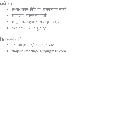
हाम्रो टिम
अध्यक्ष/प्रबन्ध निर्देशक : रामनारायण महतो
सम्पादक : राजकरण महतो
कानूनी सल्लाहकार : सन्त कुमार क्षेत्री
सम्वाददाता : रामबाबु यादव
विज्ञापनका लागि
९८४४०३७१९८/९८१४८३५५४२
thepublictoday2070@gmail.com
© 2023 All right reserved, Public Today | Design By :
Webpal