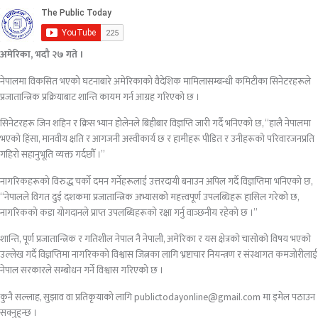
अमेरिका, भदौ २७ गते ।
नेपालमा विकसित भएको घटनाबारे अमेरिकाको वैदेशिक मामिलासम्बन्धी कमिटीका सिनेटरहरूले
प्रजातान्त्रिक प्रक्रियाबाट शान्ति कायम गर्न आग्रह गरिएको छ ।
सिनेटरहरू जिन शहिन र क्रिस भ्यान होलेनले बिहीबार विज्ञप्ति जारी गर्दै भनिएको छ, “हालै नेपालमा
भएको हिंसा, मानवीय क्षति र आगजनी अस्वीकार्य छ र हामीहरू पीडित र उनीहरूको परिवारजनप्रति
गहिरो सहानुभूति व्यक्त गर्दछौँ ।”
नागरिकहरूको विरुद्ध चर्को दमन गर्नेहरूलाई उत्तरदायी बनाउन अपिल गर्दै विज्ञप्तिमा भनिएको छ,
“नेपालले विगत दुई दशकमा प्रजातान्त्रिक अभ्यासको महत्त्वपूर्ण उपलब्धिहरू हासिल गरेको छ,
नागरिकको कडा योगदानले प्राप्त उपलब्धिहरूको रक्षा गर्नु वाञ्छनीय रहेको छ ।”
शान्ति, पूर्ण प्रजातान्त्रिक र गतिशील नेपाल नै नेपाली, अमेरिका र यस क्षेत्रको चासोको विषय भएको
उल्लेख गर्दै विज्ञप्तिमा नागरिकको विश्वास जित्नका लागि भ्रष्टाचार नियन्त्रण र संस्थागत कमजोरीलाई
नेपाल सरकारले सम्बोधन गर्ने विश्वास गरिएको छ ।
कुनै सल्लाह, सुझाव वा प्रतिकृयाको लागि publictodayonline@gmail.com मा इमेल पठाउन
सक्नुहुन्छ ।