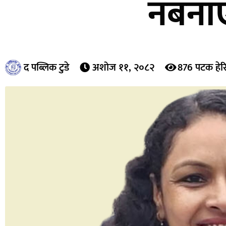
नबनाए
द पब्लिक टुडे
अशोज ११, २०८२
876 पटक हेर