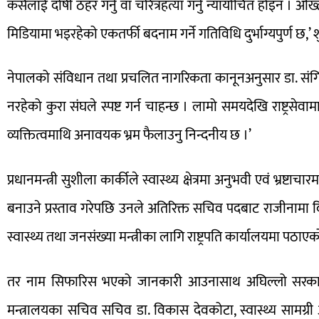
कसैलाई दोषी ठहर गर्नु वा चरित्रहत्या गर्नु न्यायोचित होइन । अ
मिडियामा भइरहेको एकतर्फी बदनाम गर्ने गतिविधि दुर्भाग्यपुर्ण छ,’ शु
नेपालको संविधान तथा प्रचलित नागरिकता कानूनअनुसार डा. संगिता
नरहेको कुरा संघले स्पष्ट गर्न चाहन्छ । लामो समयदेखि राष्ट्रसेव
व्यक्तित्वमाथि अनावयक भ्रम फैलाउनु निन्दनीय छ ।’
प्रधानमन्त्री सुशीला कार्कीले स्वास्थ्य क्षेत्रमा अनुभवी एवं भ्रष्
बनाउने प्रस्ताव गरेपछि उनले अतिरिक्त सचिव पदबाट राजीनामा द
स्वास्थ्य तथा जनसंख्या मन्त्रीका लागि राष्ट्रपति कार्यालयमा पठाए
तर नाम सिफारिस भएको जानकारी आउनासाथ अघिल्लो सरकारले बरि
मन्त्रालयका सचिव सचिव डा. विकास देवकोटा, स्वास्थ्य सामग्री आप