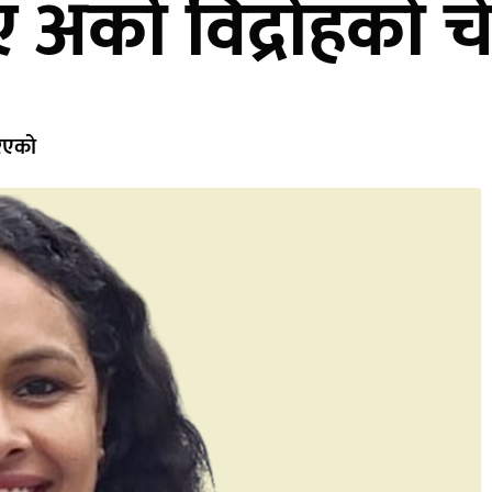
 अर्को विद्रोहको च
िएको