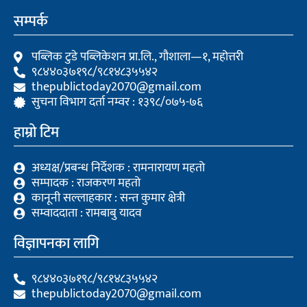
e
t
t
b
t
u
सम्पर्क
o
e
b
o
r
e
k
पब्लिक टुडे पब्लिकेशन प्रा.लि., गौशाला—१, महोत्तरी
९८४४०३७१९८/९८१४८३५५४२
thepublictoday2070@gmail.com
सुचना विभाग दर्ता नम्वर : १३९८/०७५-७६
हाम्रो टिम
अध्यक्ष/प्रबन्ध निर्देशक : रामनारायण महतो
सम्पादक : राजकरण महतो
कानूनी सल्लाहकार : सन्त कुमार क्षेत्री
सम्वाददाता : रामबाबु यादव
विज्ञापनका लागि
९८४४०३७१९८/९८१४८३५५४२
thepublictoday2070@gmail.com