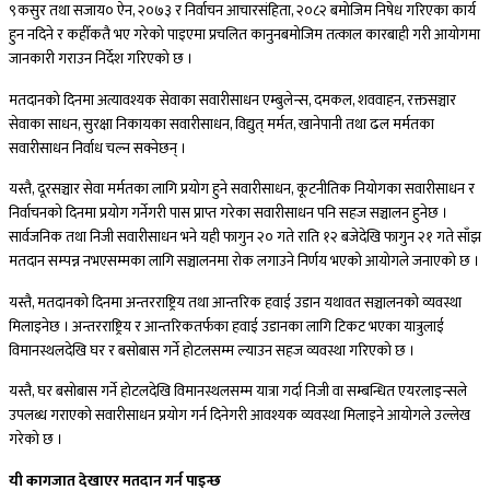
९कसुर तथा सजाय० ऐन, २०७३ र निर्वाचन आचारसंहिता, २०८२ बमोजिम निषेध गरिएका कार्य
हुन नदिने र कहीँकतै भए गरेको पाइएमा प्रचलित कानुनबमोजिम तत्काल कारबाही गरी आयोगमा
जानकारी गराउन निर्देश गरिएको छ ।
मतदानको दिनमा अत्यावश्यक सेवाका सवारीसाधन एम्बुलेन्स, दमकल, शववाहन, रक्तसञ्चार
सेवाका साधन, सुरक्षा निकायका सवारीसाधन, विद्युत् मर्मत, खानेपानी तथा ढल मर्मतका
सवारीसाधन निर्वाध चल्न सक्नेछन् ।
यस्तै, दूरसञ्चार सेवा मर्मतका लागि प्रयोग हुने सवारीसाधन, कूटनीतिक नियोगका सवारीसाधन र
निर्वाचनको दिनमा प्रयोग गर्नेगरी पास प्राप्त गरेका सवारीसाधन पनि सहज सञ्चालन हुनेछ ।
सार्वजनिक तथा निजी सवारीसाधन भने यही फागुन २० गते राति १२ बजेदेखि फागुन २१ गते साँझ
मतदान सम्पन्न नभएसम्मका लागि सञ्चालनमा रोक लगाउने निर्णय भएको आयोगले जनाएको छ ।
यस्तै, मतदानको दिनमा अन्तरराष्ट्रिय तथा आन्तरिक हवाई उडान यथावत सञ्चालनको व्यवस्था
मिलाइनेछ । अन्तरराष्ट्रिय र आन्तरिकतर्फका हवाई उडानका लागि टिकट भएका यात्रुलाई
विमानस्थलदेखि घर र बसोबास गर्ने होटलसम्म ल्याउन सहज व्यवस्था गरिएको छ ।
यस्तै, घर बसोबास गर्ने होटलदेखि विमानस्थलसम्म यात्रा गर्दा निजी वा सम्बन्धित एयरलाइन्सले
उपलब्ध गराएको सवारीसाधन प्रयोग गर्न दिनेगरी आवश्यक व्यवस्था मिलाइने आयोगले उल्लेख
गरेको छ ।
यी कागजात देखाएर मतदान गर्न पाइन्छ