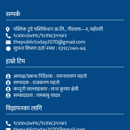
c
i
u
e
t
t
b
t
u
सम्पर्क
o
e
b
o
r
e
k
पब्लिक टुडे पब्लिकेशन प्रा.लि., गौशाला—१, महोत्तरी
९८४४०३७१९८/९८१४८३५५४२
thepublictoday2070@gmail.com
सुचना विभाग दर्ता नम्वर : १३९८/०७५-७६
हाम्रो टिम
अध्यक्ष/प्रबन्ध निर्देशक : रामनारायण महतो
सम्पादक : राजकरण महतो
कानूनी सल्लाहकार : सन्त कुमार क्षेत्री
सम्वाददाता : रामबाबु यादव
विज्ञापनका लागि
९८४४०३७१९८/९८१४८३५५४२
thepublictoday2070@gmail.com