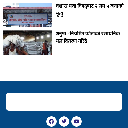
वैशाख यता विपद्‌बाट २ सय ५ जनाको
मृत्यु
धनुषा : नियमित कोटाको रसायनिक
मल वितरण गरिँदै
F
T
Y
a
w
o