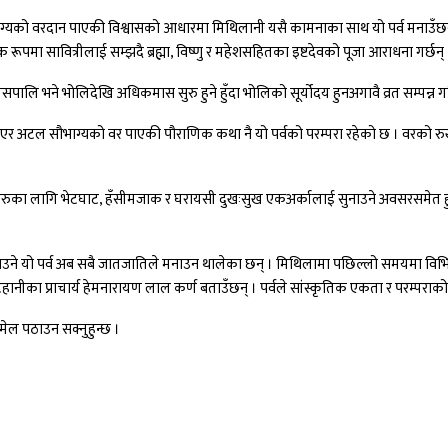
्यको वरदान पाएकी विश्वासको आधारमा मिथिलानी यसै कामनाका साथ यो पर्व मनाउँछन् 
रूपमा सावित्रीलाई सम्झदै ब्रह्मा, विष्णु र महेशसहितका इष्टदेवको पूजा आराधना गर्छन् 
 छ । यसपालि भने भोलिदेखि अधिकमास सुरु हुने हुँदा भोलिको सूर्योदय हुनअगावै व्रत सम्पन
 अटल सौभाग्यको वर पाएकी पौराणिक कथा नै यो पर्वको परम्परा रहेको छ । वरको रुखमा 
लानीहरुका लागि भेटघाट, हँसीमजाक र घरायसी दुखःसुख एकअर्कालाई सुनाउने अवसरसमेत हुने
ाउने यो पर्व अब सबै जातजातिले मनाउन थालेका छन् । मिथिलामा पछिल्लो समयमा विभिन्न
िहानीका प्राचार्य हेमनारायण लाल कर्ण बताउँछन् । पर्वले सांस्कृतिक एकता र परम्पराक
ल पठाउन सक्नुहुन्छ ।