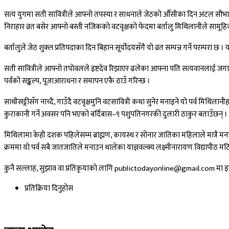
सत्य युगमा सती सावित्रीले आफ्नो तपस्या र साधनाले जेठको औँसीका दिन अटल सौभाग
निराहार व्रत बसेर आफ्नो बस्ती नजिकको वटवृक्षको फेदमा बर्तालु मिथिलानीले सामूहिक 
बर्तालुले जेठ शुक्ल प्रतिपदाका दिन बिहान सूर्योदयसँगै यो व्रत सम्पन्न गर्ने परम्परा
सती सावित्रीले आफ्नो तपोवलले इष्टदेव रिझाएर ढलेका आफ्ना पति सत्यवानलाई जगाएर
पर्वको सङ्कल्प, पूजाआराधना र समापन एकै ठाउँ गरिन्छ ।
साथीसङ्गीसँग नाच्दै, गाउँदै वटवृक्षमुनि वटसावित्री कथा सुनेर मनाइने यो पर्व मिथि
कुराकानी गर्ने अवसर पनि भएको बर्दिबास–९ पशुपतिनगरकी दुलारी ठाकुर बताउँछन् ।
मिथिलामा केही दशक पहिलेसम्म ब्राह्मण, कायस्थ र सोनार जातिका महिलाले मात्रै मन
क्रममा यो पर्व सबै जातजातिले मनाउन थालेका याज्ञवल्क्य लक्ष्मीनारायण विद्यापीठ मट
कुनै सल्लाह, सुझाव वा प्रतिकृयाको लागि publictodayonline@gmail.com मा इमे
प्रतिक्रिया दिनुहोस​