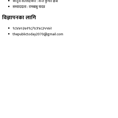
कानूनी सल्लाहकार : सन्त कुमार क्षेत्री
सम्वाददाता : रामबाबु यादव
विज्ञापनका लागि
९८४४०३७१९८/९८१४८३५५४२
thepublictoday2070@gmail.com
© 2023 All right reserved, Public Today | Design By :
Webpal