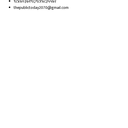
९८४४०३७१९८/९८१४८३५५४२
thepublictoday2070@gmail.com
© 2023 All right reserved, Public Today | Design By :
Webpal