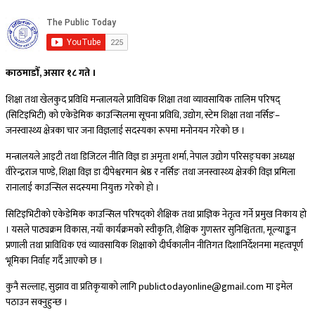
काठमाडौँ, असार १८ गते ।
शिक्षा तथा खेलकुद प्रविधि मन्त्रालयले प्राविधिक शिक्षा तथा व्यावसायिक तालिम परिषद्
(सिटिइभिटी) को एकेडेमिक काउन्सिलमा सूचना प्रविधि, उद्योग, स्टेम शिक्षा तथा नर्सिङ–
जनस्वास्थ्य क्षेत्रका चार जना विज्ञलाई सदस्यका रूपमा मनोनयन गरेको छ ।
मन्त्रालयले आइटी तथा डिजिटल नीति विज्ञ डा अमृता शर्मा, नेपाल उद्योग परिसङ्घका अध्यक्ष
वीरेन्द्रराज पाण्डे, शिक्षा विज्ञ डा दीपेश्वरमान श्रेष्ठ र नर्सिङ तथा जनस्वास्थ्य क्षेत्रकी विज्ञ प्रमिला
रानालाई काउन्सिल सदस्यमा नियुक्त गरेको हो ।
सिटिइभिटीको एकेडेमिक काउन्सिल परिषद्को शैक्षिक तथा प्राज्ञिक नेतृत्व गर्ने प्रमुख निकाय हो
। यसले पाठ्यक्रम विकास, नयाँ कार्यक्रमको स्वीकृति, शैक्षिक गुणस्तर सुनिश्चितता, मूल्याङ्कन
प्रणाली तथा प्राविधिक एवं व्यावसायिक शिक्षाको दीर्घकालीन नीतिगत दिशानिर्देशनमा महत्वपूर्ण
भूमिका निर्वाह गर्दै आएको छ ।
कुनै सल्लाह, सुझाव वा प्रतिकृयाको लागि publictodayonline@gmail.com मा इमेल
पठाउन सक्नुहुन्छ ।