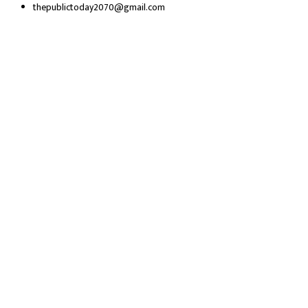
thepublictoday2070@gmail.com
© 2023 All right reserved, Public Today | Design By :
Webpal