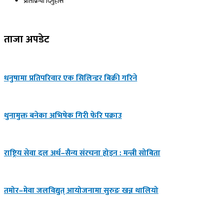
प्रतिक्रिया दिनुहोस​
ताजा अपडेट
धनुषामा प्रतिपरिवार एक सिलिन्डर बिक्री गरिने
थुनामुक्त बनेका अभिषेक गिरी फेरि पक्राउ
राष्ट्रिय सेवा दल अर्ध–सैन्य संरचना होइन : मन्त्री सोबिता
तमोर–मेवा जलविद्युत् आयोजनामा सुरुङ खन्न थालियो