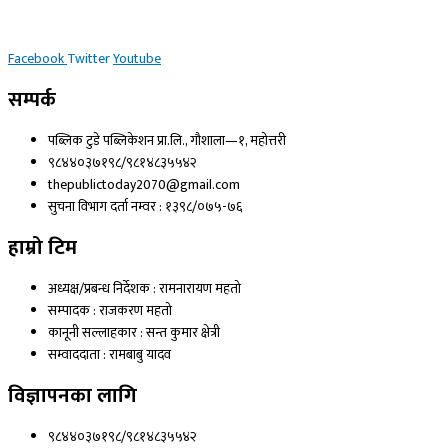
Facebook
Twitter
Youtube
सम्पर्क
पब्लिक टुडे पब्लिकेशन प्रा.लि., गौशाला—१, महोत्तरी
९८४४०३७१९८/९८१४८३५५४२
thepublictoday2070@gmail.com
सुचना विभाग दर्ता नम्वर : १३९८/०७५-७६
हाम्रो टिम
अध्यक्ष/प्रबन्ध निर्देशक : रामनारायण महतो
सम्पादक : राजकरण महतो
कानूनी सल्लाहकार : सन्त कुमार क्षेत्री
सम्वाददाता : रामबाबु यादव
विज्ञापनका लागि
९८४४०३७१९८/९८१४८३५५४२