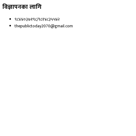
विज्ञापनका लागि
९८४४०३७१९८/९८१४८३५५४२
thepublictoday2070@gmail.com
© 2023 All right reserved, Public Today | Design By :
Webpal