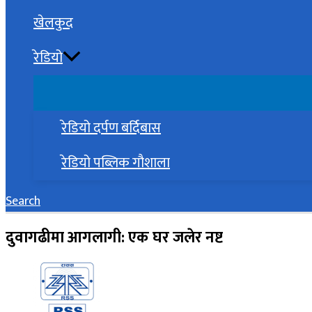
खेलकुद
रेडियो
रेडियो दर्पण बर्दिबास
रेडियो पब्लिक गौशाला
Search
दुवागढीमा आगलागी: एक घर जलेर नष्ट