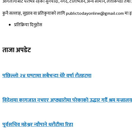
आगलागीबाट घरभित्र रहेका सुनचाँदी, नगद, टेलिभिजन, अन्य सामान, लत्ताकपडा तथा अन्
कुनै सल्लाह, सुझाव वा प्रतिकृयाको लागि publictodayonline@gmail.com मा इमे
प्रतिक्रिया दिनुहोस​
ताजा अपडेट
पछिल्लो २४ घण्टामा सबैभन्दा धेरै वर्षा रौतहटमा
विदेशमा कागजात नभएर अप्ठ्यारोमा परेकाको उद्धार गर्दै श्रम मन्त्राल
पूर्वसचिव महेश्वर न्यौपाने धरौटीमा रिहा