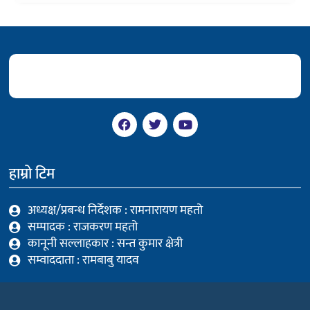
F
T
Y
a
w
o
c
i
u
e
t
t
b
t
u
हाम्रो टिम
o
e
b
o
r
e
k
अध्यक्ष/प्रबन्ध निर्देशक : रामनारायण महतो
सम्पादक : राजकरण महतो
कानूनी सल्लाहकार : सन्त कुमार क्षेत्री
सम्वाददाता : रामबाबु यादव