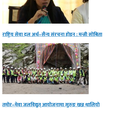
राष्ट्रिय सेवा दल अर्ध–सैन्य संरचना होइन : मन्त्री सोबिता
तमोर–मेवा जलविद्युत् आयोजनामा सुरुङ खन्न थालियो