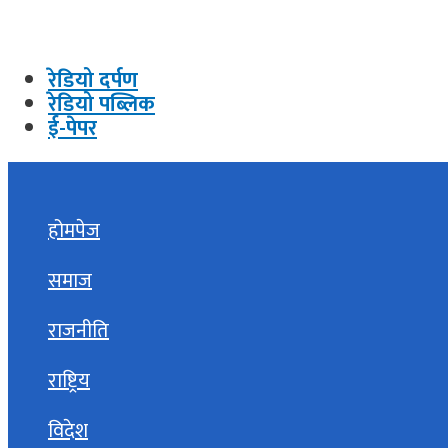
रेडियो दर्पण
रेडियो पब्लिक
ई-पेपर
होमपेज
समाज
राजनीति
राष्ट्रिय
विदेश