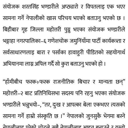
संयोजक शरतसिंह भण्डारीले अप्ठ्यारो र विपतलाइ एक भएर
सामना गर्ने नेपालीको खास परिचय भएको बताउनु भएको छ ।
बिहीबार गृह जिल्ला महोत्तरी पुग्नु भएका संयोजक भण्डारीले
भङ्गाहा नगरपालिका–६ गणेशचोक जमुनिंयाँमा पार्टी कार्यकत्र्ता र
सर्वसाधारणलाइ बारा र पर्साका हावाहुरी पीडितको सहयोगार्थ
अभियानमा लाग्न अपिल गर्दै सो कुरा बताउनु भएको हो ।
“हाँमीबीच फरक÷फरक राजनीतिक बिचार र मान्यता छन्”
महोत्तरी–२ बाट प्रतिनिधिसभा सदस्य पनि रहनु भएका संयोजक
भण्डारीले भन्नुभयो–, “तर, दुःख र आपत्का बेला एकभएर त्यसको
सामना गर्ने हाम्रो संस्कृति छ ।” नेपालको जुनसुकै भेगमा बस्ने
नेपालीलाइ परेको चोटले सबै नेपालीलाइ आहत बनाउने र यस्तो