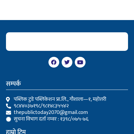
F
T
Y
a
w
o
c
i
u
e
t
t
b
t
u
सम्पर्क
o
e
b
o
r
e
k
पब्लिक टुडे पब्लिकेशन प्रा.लि., गौशाला—१, महोत्तरी
९८४४०३७१९८/९८१४८३५५४२
thepublictoday2070@gmail.com
सुचना विभाग दर्ता नम्वर : १३९८/०७५-७६
हाम्रो टिम