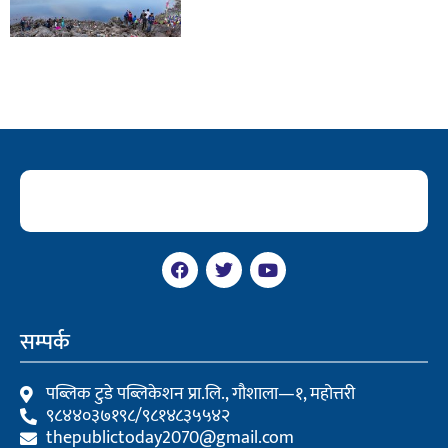
F
T
Y
a
w
o
c
i
u
e
t
t
b
t
u
सम्पर्क
o
e
b
o
r
e
k
पब्लिक टुडे पब्लिकेशन प्रा.लि., गौशाला—१, महोत्तरी
९८४४०३७१९८/९८१४८३५५४२
thepublictoday2070@gmail.com