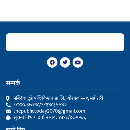
F
T
Y
a
w
o
c
i
u
e
t
t
b
t
u
सम्पर्क
o
e
b
o
r
e
k
पब्लिक टुडे पब्लिकेशन प्रा.लि., गौशाला—१, महोत्तरी
९८४४०३७१९८/९८१४८३५५४२
thepublictoday2070@gmail.com
सुचना विभाग दर्ता नम्वर : १३९८/०७५-७६