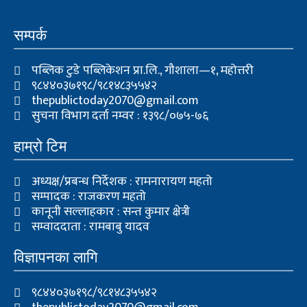
c
i
u
e
t
t
b
t
u
सम्पर्क
o
e
b
o
r
e
k
पब्लिक टुडे पब्लिकेशन प्रा.लि., गौशाला—१, महोत्तरी
९८४४०३७१९८/९८१४८३५५४२
thepublictoday2070@gmail.com
सुचना विभाग दर्ता नम्वर : १३९८/०७५-७६
हाम्रो टिम
अध्यक्ष/प्रबन्ध निर्देशक : रामनारायण महतो
सम्पादक : राजकरण महतो
कानूनी सल्लाहकार : सन्त कुमार क्षेत्री
सम्वाददाता : रामबाबु यादव
विज्ञापनका लागि
९८४४०३७१९८/९८१४८३५५४२