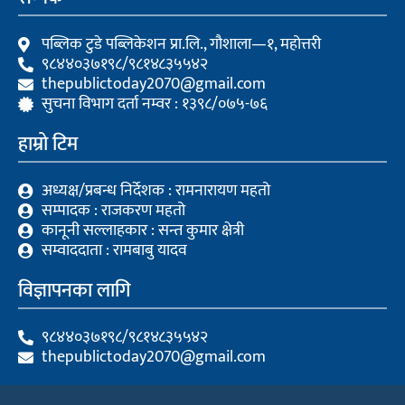
o
e
b
o
r
e
k
पब्लिक टुडे पब्लिकेशन प्रा.लि., गौशाला—१, महोत्तरी
९८४४०३७१९८/९८१४८३५५४२
thepublictoday2070@gmail.com
सुचना विभाग दर्ता नम्वर : १३९८/०७५-७६
हाम्रो टिम
अध्यक्ष/प्रबन्ध निर्देशक : रामनारायण महतो
सम्पादक : राजकरण महतो
कानूनी सल्लाहकार : सन्त कुमार क्षेत्री
सम्वाददाता : रामबाबु यादव
विज्ञापनका लागि
९८४४०३७१९८/९८१४८३५५४२
thepublictoday2070@gmail.com