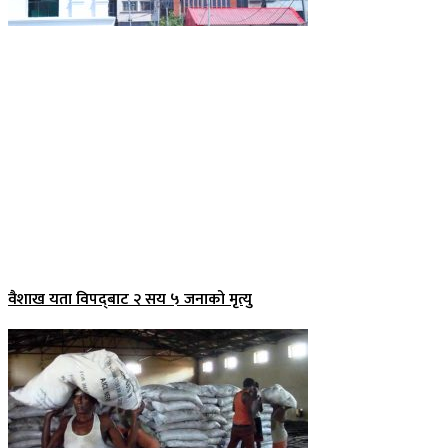
वैशाख यता विपद्‌बाट २ सय ५ जनाको मृत्यु