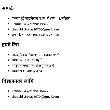
सम्पर्क
पब्लिक टुडे पब्लिकेशन प्रा.लि., गौशाला—१, महोत्तरी
९८४४०३७१९८/९८१४८३५५४२
thepublictoday2070@gmail.com
सुचना विभाग दर्ता नम्वर : १३९८/०७५-७६
हाम्रो टिम
अध्यक्ष/प्रबन्ध निर्देशक : रामनारायण महतो
सम्पादक : राजकरण महतो
कानूनी सल्लाहकार : सन्त कुमार क्षेत्री
सम्वाददाता : रामबाबु यादव
विज्ञापनका लागि
९८४४०३७१९८/९८१४८३५५४२
thepublictoday2070@gmail.com
© 2023 All right reserved, Public Today | Design By :
Webpal